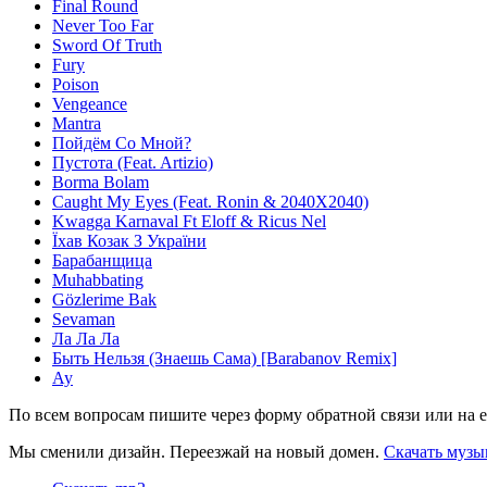
Final Round
Never Too Far
Sword Of Truth
Fury
Poison
Vengeance
Mantra
Пойдём Со Мной?
Пустота (Feat. Artizio)
Borma Bolam
Caught My Eyes (Feat. Ronin & 2040X2040)
Kwagga Karnaval Ft Eloff & Ricus Nel
Їхав Козак З України
Барабанщица
Muhabbating
Gözlerime Bak
Sevaman
Ла Ла Ла
Быть Нельзя (Знаешь Сама) [Barabanov Remix]
Ау
По всем вопросам пишите через форму обратной связи или на e
Мы сменили дизайн. Переезжай на новый домен.
Скачать музы